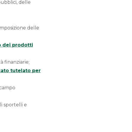
ubblici, delle
composizione delle
o dei prodotti
à finanziarie;
ato tutelato per
n campo
i sportelli e