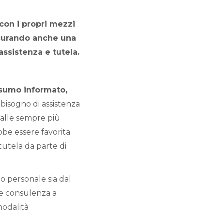
 con i propri mezzi
icurando anche una
ssistenza e tutela.
sumo informato,
 bisogno di assistenza
a alle sempre più
bbe essere favorita
tutela da parte di
o personale sia dal
 e consulenza a
 modalità