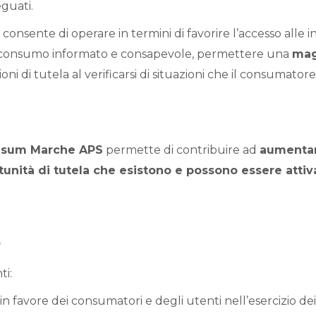
eguati.
uali consente di operare in termini di favorire l’accesso alle
n consumo informato e consapevole, permettere una
mag
i di tutela al verificarsi di situazioni che il consumatore
nsum Marche APS
permette di contribuire ad
aumentar
tunità di tutela che esistono e possono essere attiv
?
ti:
 in favore dei consumatori e degli utenti nell’esercizio dei 