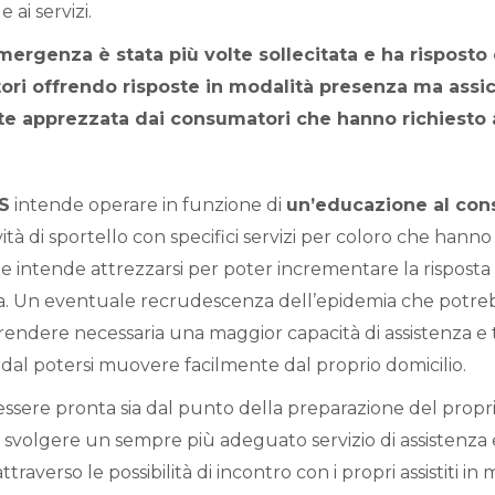
 ai servizi.
mergenza è stata più volte sollecitata e ha risposto
tori offrendo risposte in modalità presenza ma ass
te apprezzata dai consumatori che hanno richiesto a
S
intende operare in funzione di
un’educazione al con
ità di sportello con specifici servizi per coloro che hanno
li e intende attrezzarsi per poter incrementare la rispost
anza. Un eventuale recrudescenza dell’epidemia che potre
rendere necessaria una maggior capacità di assistenza e 
l potersi muovere facilmente dal proprio domicilio.
ssere pronta sia dal punto della preparazione del propri
r svolgere un sempre più adeguato servizio di assistenza
traverso le possibilità di incontro con i propri assistiti in