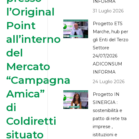
INFORMA
l’Original
31 Luglio 2026
Point
Progetto ETS
Marche, hub per
all’interno
gli Enti del Terzo
Settore
del
24/07/2026
Mercato
ADICONSUM
INFORMA
“Campagna
24 Luglio 2026
Amica”
Progetto IN
SINERGIA :
di
sostenibilità e
Coldiretti
patto di rete tra
imprese ,
situato
istituzioni e