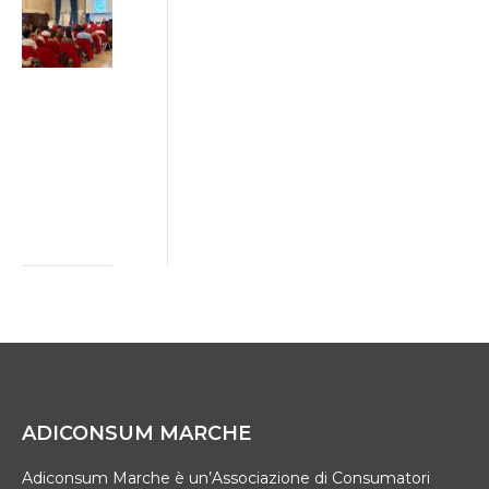
greenwashing:
da Ancona il
Patto di Rete
tra imprese,
istituzioni e
consumatori
2 Luglio 2026
ADICONSUM MARCHE
Adiconsum Marche è un’Associazione di Consumatori