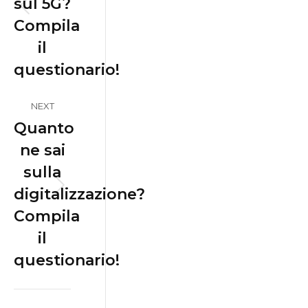
sul 5G?
Previous
Compila
post:
il
questionario!
NEXT
Quanto
ne sai
sulla
digitalizzazione?
Next
Compila
post:
il
questionario!