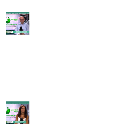
Progetto
ETS Marche,
hub per gli
Enti del
Terzo
Settore
24/07/2026
ADICONSUM
INFORMA
24 Luglio 2026
Progetto IN
SINERGIA :
sostenibilità