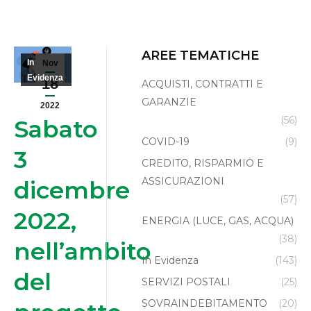
AREE TEMATICHE
In
Nov
Evidenza
18
ACQUISTI, CONTRATTI E
GARANZIE
2022
(56)
Sabato
COVID-19
(9)
3
CREDITO, RISPARMIO E
ASSICURAZIONI
dicembre
(57)
2022,
ENERGIA (LUCE, GAS, ACQUA)
(38)
nell’ambito
In Evidenza
(143)
del
SERVIZI POSTALI
(25)
SOVRAINDEBITAMENTO
(20)