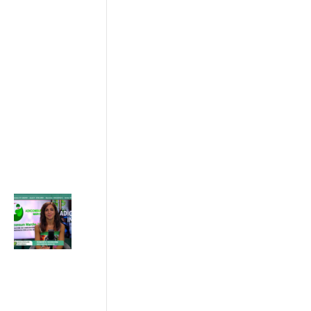
e patto di
rete tra
imprese ,
istituzioni e
consumatori
17/07/2026
ADICONSUM
INFORMA
17 Luglio 2026
Caldo estivo:
il legame tra
temperatura,
aria
condizionata
e costi in