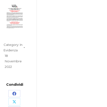
Category:
In
Evidenza
18
Novembre
2022
Condividi
Share
on
Share