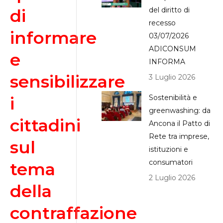
di
del diritto di
recesso
informare
03/07/2026
ADICONSUM
e
INFORMA
sensibilizzare
3 Luglio 2026
i
Sostenibilità e
greenwashing: da
cittadini
Ancona il Patto di
Rete tra imprese,
sul
istituzioni e
consumatori
tema
2 Luglio 2026
della
contraffazione