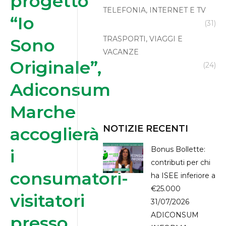
progetto
TELEFONIA, INTERNET E TV
“Io
(31)
TRASPORTI, VIAGGI E
Sono
VACANZE
Originale”,
(24)
Adiconsum
Marche
NOTIZIE RECENTI
accoglierà
Bonus Bollette:
i
contributi per chi
consumatori-
ha ISEE inferiore a
€25.000
visitatori
31/07/2026
ADICONSUM
presso