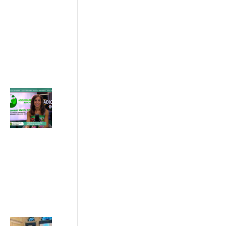
bolletta
03/07/2026
ADICONSUM
INFORMA
10 Luglio 2026
Acquisti online,
semplificazione
del diritto di
recesso
03/07/2026
ADICONSUM
INFORMA
3 Luglio 2026
Sostenibilità e