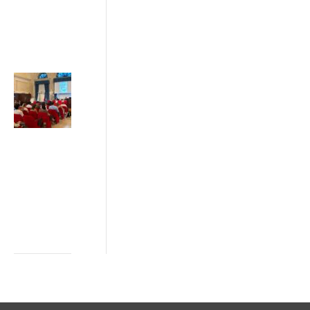
ADICONSUM
INFORMA
3 Luglio 2026
Sostenibilità e
greenwashing:
da Ancona il
Patto di Rete
tra imprese,
istituzioni e
consumatori
2 Luglio 2026