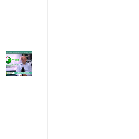
€25.000
31/07/2026
ADICONSUM
INFORMA
31 Luglio 2026
Progetto
ETS Marche,
hub per gli
Enti del
Terzo
Settore
24/07/2026
ADICONSUM
INFORMA
24 Luglio 2026