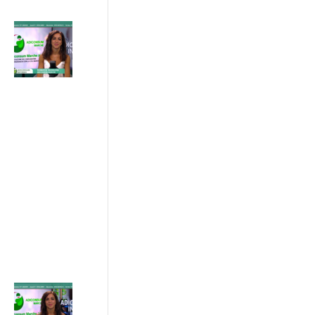
Progetto IN
SINERGIA :
sostenibilità
e patto di
rete tra
imprese ,
istituzioni e
consumatori
17/07/2026
ADICONSUM
INFORMA
17 Luglio 2026
Caldo estivo:
il legame tra