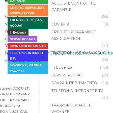
GARANZIE
24
ACQUISTI, CONTRATTI E
CREDITO, RISPARMIO E
GARANZIE
2026
ASSICURAZIONI
Guarda il
(56)
ENERGIA (LUCE, GAS,
video sul
COVID-19
(9)
ACQUA)
nostro
CREDITO, RISPARMIO E
In Evidenza
canale
ASSICURAZIONI
SERVIZI POSTALI
(57)
YouTube:
SOVRAINDEBITAMENTO
https://youtu.be/dAvnCTpZQP0https://www.youtub
ENERGIA (LUCE, GAS, ACQUA)
TELEFONIA, INTERNET
E TV
(38)
v=KcwovMud8e8
TRASPORTI, VIAGGI E
In Evidenza
(143)
VACANZE
SERVIZI POSTALI
(25)
SOVRAINDEBITAMENTO
(20)
egories:
ACQUISTI,
TELEFONIA, INTERNET E TV
TRATTI E GARANZIE
,
(31)
DITO, RISPARMIO E
TRASPORTI, VIAGGI E
ICURAZIONI
,
RGIA (LUCE, GAS,
VACANZE