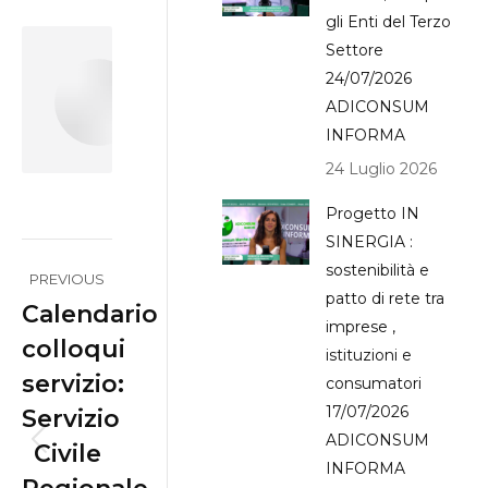
WhatsApp
gli Enti del Terzo
Settore
Author:
Leonardo
24/07/2026
Massi
ADICONSUM
INFORMA
24 Luglio 2026
Progetto IN
SINERGIA :
Post
sostenibilità e
PREVIOUS
navigation
patto di rete tra
Calendario
imprese ,
colloqui
istituzioni e
servizio:
consumatori
17/07/2026
Servizio
ADICONSUM
Civile
Previous
INFORMA
post: