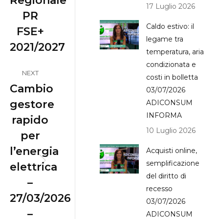
Regionale
17 Luglio 2026
PR
Caldo estivo: il
FSE+
legame tra
2021/2027
temperatura, aria
condizionata e
NEXT
costi in bolletta
Cambio
03/07/2026
gestore
ADICONSUM
INFORMA
rapido
10 Luglio 2026
per
l’energia
Acquisti online,
semplificazione
elettrica
Next
del diritto di
–
post:
recesso
27/03/2026
03/07/2026
–
ADICONSUM