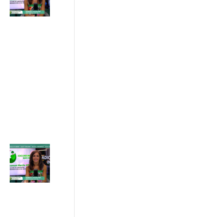
temperatura,
aria
condizionata
e costi in
bolletta
03/07/2026
ADICONSUM
INFORMA
10 Luglio 2026
Acquisti online,
semplificazione
del diritto di
recesso
03/07/2026