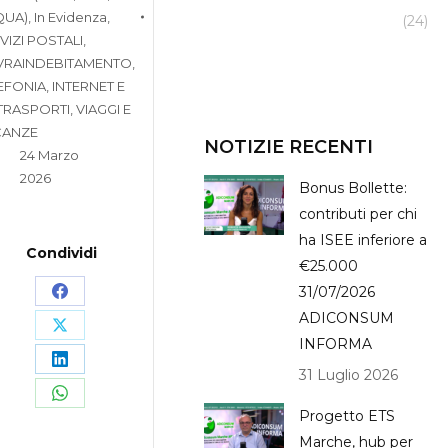
QUA)
,
In Evidenza
,
(24)
VIZI POSTALI
,
RAINDEBITAMENTO
,
EFONIA, INTERNET E
TRASPORTI, VIAGGI E
CANZE
NOTIZIE RECENTI
24 Marzo
2026
Bonus Bollette:
contributi per chi
ha ISEE inferiore a
Condividi
€25.000
31/07/2026
Share
ADICONSUM
on
Share
INFORMA
Facebook
on
Share
31 Luglio 2026
X
on
Share
Progetto ETS
LinkedIn
on
Marche, hub per