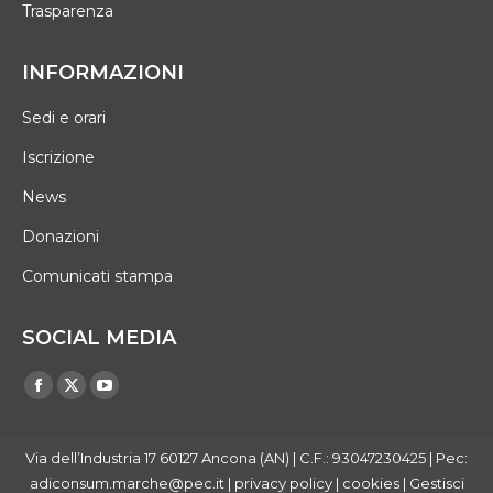
Trasparenza
INFORMAZIONI
Sedi e orari
Iscrizione
News
Donazioni
Comunicati stampa
SOCIAL MEDIA
Find us on:
Facebook
X
YouTube
page
page
page
opens
opens
opens
Via dell’Industria 17 60127 Ancona (AN) | C.F.: 93047230425 | Pec:
in
in
in
adiconsum.marche@pec.it |
privacy policy
|
cookies
|
Gestisci