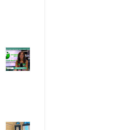
bolletta
03/07/2026
ADICONSUM
INFORMA
10 Luglio 2026
Acquisti online,
semplificazione
del diritto di
recesso
03/07/2026
ADICONSUM
INFORMA
3 Luglio 2026
Sostenibilità e