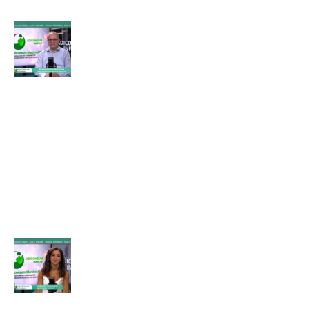
Progetto
ETS Marche,
hub per gli
Enti del
Terzo
Settore
24/07/2026
ADICONSUM
INFORMA
24 Luglio 2026
Progetto IN
SINERGIA :
sostenibilità
e patto di