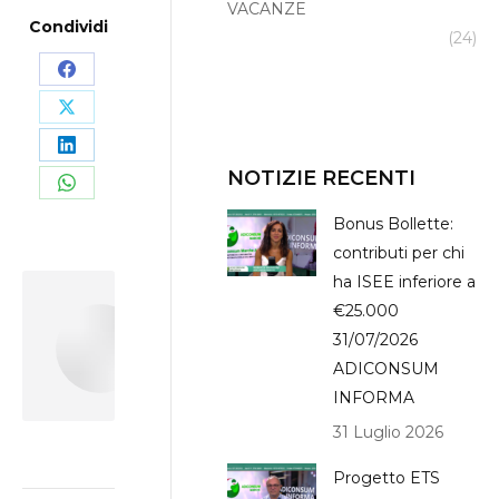
VACANZE
Condividi
(24)
Share
on
Share
Facebook
on
Share
NOTIZIE RECENTI
X
on
Share
Bonus Bollette:
LinkedIn
on
contributi per chi
WhatsApp
ha ISEE inferiore a
€25.000
Author:
Leonardo
31/07/2026
Massi
ADICONSUM
INFORMA
31 Luglio 2026
Progetto ETS