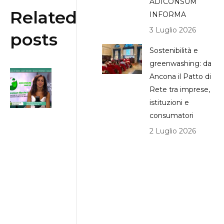
ADICONSUM
Related
INFORMA
3 Luglio 2026
posts
Sostenibilità e
greenwashing: da
Bonus
Ancona il Patto di
Bollette:
Rete tra imprese,
contributi
istituzioni e
consumatori
per chi ha
ISEE
2 Luglio 2026
inferiore a
€25.000
31/07/2026
ADICONSUM
INFORMA
31 Luglio 2026