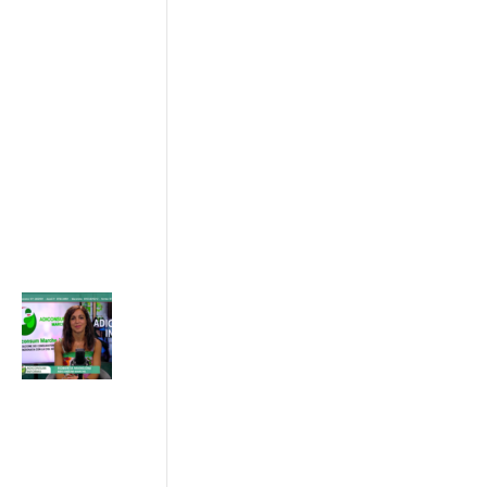
rete tra
imprese ,
istituzioni e
consumatori
17/07/2026
ADICONSUM
INFORMA
17 Luglio 2026
Caldo estivo:
il legame tra
temperatura,
aria
condizionata
e costi in