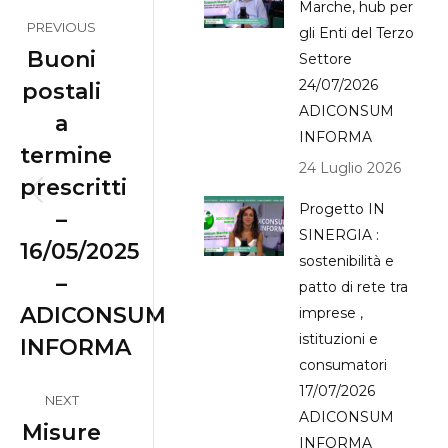
Post
Marche, hub per
PREVIOUS
gli Enti del Terzo
navigation
Buoni
Settore
24/07/2026
postali
ADICONSUM
a
INFORMA
termine
24 Luglio 2026
prescritti
Previous
Progetto IN
–
post:
SINERGIA :
16/05/2025
sostenibilità e
–
patto di rete tra
ADICONSUM
imprese ,
istituzioni e
INFORMA
consumatori
17/07/2026
NEXT
ADICONSUM
Misure
INFORMA