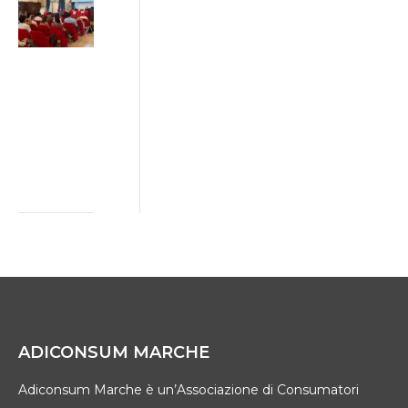
greenwashing:
da Ancona il
Patto di Rete
tra imprese,
istituzioni e
consumatori
2 Luglio 2026
ADICONSUM MARCHE
Adiconsum Marche è un’Associazione di Consumatori