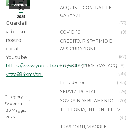
Evidenza
30
ACQUISTI, CONTRATTI E
GARANZIE
2025
Guarda il
(56)
video sul
COVID-19
(9)
nostro
CREDITO, RISPARMIO E
canale
ASSICURAZIONI
(57)
Youtube:
https://www.youtube.com/watch?
ENERGIA (LUCE, GAS, ACQUA)
(38)
v=zc684xmVtnI
In Evidenza
(143)
SERVIZI POSTALI
(25)
Category:
In
SOVRAINDEBITAMENTO
(20)
Evidenza
TELEFONIA, INTERNET E TV
30 Maggio
2025
(31)
TRASPORTI, VIAGGI E