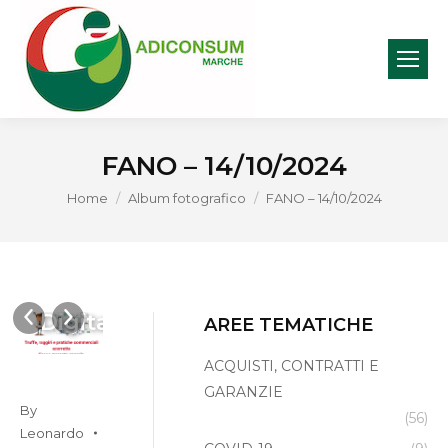
FANO – 14/10/2024
You are here:
Home
Album fotografico
FANO – 14/10/2024
o
Volantino
foto
foto
foto
foto
Digitalmentis
3
4
5
1
AREE TEMATICHE
ACQUISTI, CONTRATTI E
GARANZIE
By
(56)
Leonardo