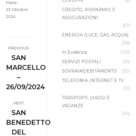
COVID-19
(9)
Massi
23 Ottobre
CREDITO, RISPARMIO E
2024
ASSICURAZIONI
(57)
ENERGIA (LUCE, GAS, ACQUA)
Album
(38)
PREVIOUS
In Evidenza
(143)
navigation
SAN
SERVIZI POSTALI
(25)
MARCELLO
SOVRAINDEBITAMENTO
(20)
Previous
–
TELEFONIA, INTERNET E TV
album:
26/09/2024
(31)
TRASPORTI, VIAGGI E
NEXT
VACANZE
SAN
(24)
BENEDETTO
DEL