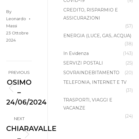
COVID-19
(9)
CREDITO, RISPARMIO E
By
ASSICURAZIONI
Leonardo
(57)
Massi
23 Ottobre
ENERGIA (LUCE, GAS, ACQUA)
2024
(38)
In Evidenza
(143)
SERVIZI POSTALI
(25)
Album
SOVRAINDEBITAMENTO
(20)
PREVIOUS
navigation
OSIMO
TELEFONIA, INTERNET E TV
(31)
–
Previous
TRASPORTI, VIAGGI E
24/06/2024
album:
VACANZE
(24)
NEXT
CHIARAVALLE
–
Next