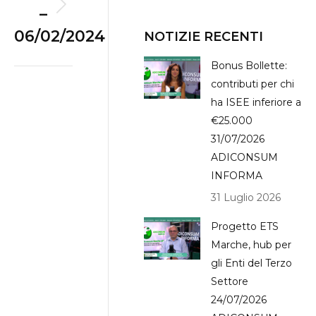
–
Next
06/02/2024
album:
NOTIZIE RECENTI
Bonus Bollette:
contributi per chi
ha ISEE inferiore a
€25.000
31/07/2026
ADICONSUM
INFORMA
31 Luglio 2026
Progetto ETS
Marche, hub per
gli Enti del Terzo
Settore
24/07/2026