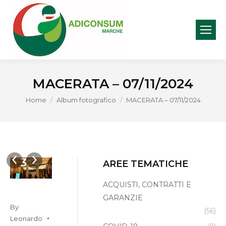
MACERATA – 07/11/2024
You are here:
Home
Album fotografico
MACERATA – 07/11/2024
o
foto
foto
foto
foto
foto
3
5
6
7
1
AREE TEMATICHE
ACQUISTI, CONTRATTI E
GARANZIE
By
(56)
Leonardo