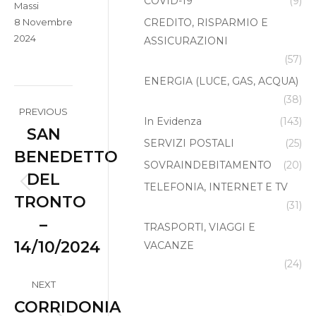
COVID-19
(9)
Massi
8 Novembre
CREDITO, RISPARMIO E
2024
ASSICURAZIONI
(57)
ENERGIA (LUCE, GAS, ACQUA)
Album
(38)
PREVIOUS
In Evidenza
(143)
navigation
SAN
SERVIZI POSTALI
(25)
BENEDETTO
SOVRAINDEBITAMENTO
(20)
DEL
TELEFONIA, INTERNET E TV
Previous
TRONTO
(31)
album:
–
TRASPORTI, VIAGGI E
14/10/2024
VACANZE
(24)
NEXT
CORRIDONIA