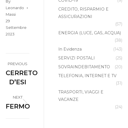
COVID-19
(9)
By
Leonardo
CREDITO, RISPARMIO E
Massi
ASSICURAZIONI
29
(57)
Settembre
ENERGIA (LUCE, GAS, ACQUA)
2023
(38)
In Evidenza
(143)
Album
SERVIZI POSTALI
(25)
PREVIOUS
SOVRAINDEBITAMENTO
(20)
navigation
CERRETO
TELEFONIA, INTERNET E TV
Previous
D’ESI
(31)
album:
TRASPORTI, VIAGGI E
NEXT
VACANZE
FERMO
Next
(24)
album: