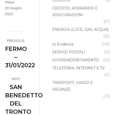
COVID-19
(9)
Massi
29 Giugno
CREDITO, RISPARMIO E
2023
ASSICURAZIONI
(57)
ENERGIA (LUCE, GAS, ACQUA)
Album
(38)
PREVIOUS
In Evidenza
(143)
navigation
FERMO
SERVIZI POSTALI
(25)
–
Previous
SOVRAINDEBITAMENTO
(20)
31/01/2022
album:
TELEFONIA, INTERNET E TV
(31)
NEXT
TRASPORTI, VIAGGI E
SAN
VACANZE
BENEDETTO
(24)
DEL
Next
TRONTO
album: