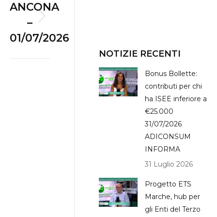
ANCONA
–
Next
01/07/2026
album:
NOTIZIE RECENTI
Bonus Bollette:
contributi per chi
ha ISEE inferiore a
€25.000
31/07/2026
ADICONSUM
INFORMA
31 Luglio 2026
Progetto ETS
Marche, hub per
gli Enti del Terzo