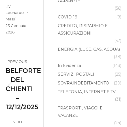
GARANZIE
By
(56)
Leonardo
COVID-19
(9)
Massi
23 Gennaio
CREDITO, RISPARMIO E
2026
ASSICURAZIONI
(57)
ENERGIA (LUCE, GAS, ACQUA)
Album
(38)
PREVIOUS
In Evidenza
(143)
navigation
BELFORTE
SERVIZI POSTALI
(25)
DEL
SOVRAINDEBITAMENTO
(20)
CHIENTI
Previous
TELEFONIA, INTERNET E TV
–
album:
(31)
12/12/2025
TRASPORTI, VIAGGI E
VACANZE
NEXT
(24)