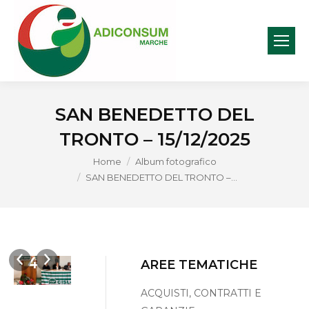
SAN BENEDETTO DEL
TRONTO – 15/12/2025
You are here:
Home
Album fotografico
edetto
SAN BENEDETTO DEL TRONTO –…
 Tronto
embre
FOTO
FOTO
FOTO
5
4
3
5
Immagine
UNO
AREE TEMATICHE
ACQUISTI, CONTRATTI E