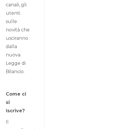
canali, gli
utenti
sulle
novità che
usciranno
dalla
nuova
Legge di
Bilancio.
Come ci
si
iscrive?
Il