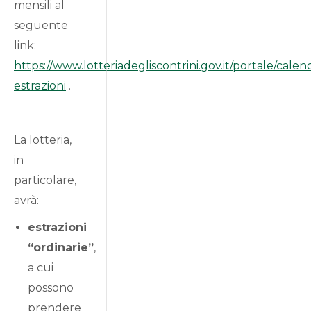
mensili al
seguente
link:
https://www.lotteriadegliscontrini.gov.it/portale/calen
estrazioni
.
La lotteria,
in
particolare,
avrà:
estrazioni
“ordinarie”
,
a cui
possono
prendere