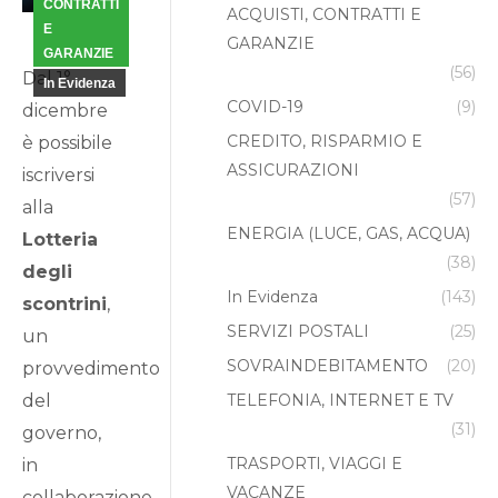
CONTRATTI
22
ACQUISTI, CONTRATTI E
E
GARANZIE
2020
GARANZIE
(56)
Dal 1°
In Evidenza
COVID-19
(9)
dicembre
CREDITO, RISPARMIO E
è possibile
ASSICURAZIONI
iscriversi
(57)
alla
ENERGIA (LUCE, GAS, ACQUA)
Lotteria
(38)
degli
In Evidenza
(143)
scontrini
,
SERVIZI POSTALI
(25)
un
SOVRAINDEBITAMENTO
(20)
provvedimento
del
TELEFONIA, INTERNET E TV
(31)
governo,
TRASPORTI, VIAGGI E
in
VACANZE
collaborazione