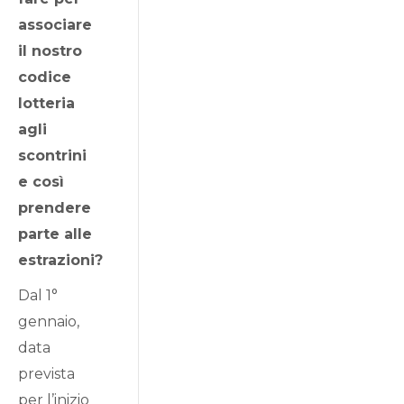
associare
il nostro
codice
lotteria
agli
scontrini
e così
prendere
parte alle
estrazioni?
Dal 1°
gennaio,
data
prevista
per l’inizio