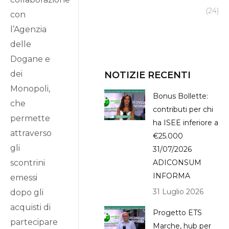
(24)
con
l’Agenzia
delle
Dogane e
dei
NOTIZIE RECENTI
Monopoli,
Bonus Bollette:
che
contributi per chi
permette
ha ISEE inferiore a
attraverso
€25.000
gli
31/07/2026
scontrini
ADICONSUM
INFORMA
emessi
31 Luglio 2026
dopo gli
acquisti di
Progetto ETS
partecipare
Marche, hub per