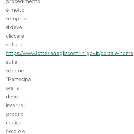
procedimento
è molto
semplice:
si deve
cliccare
sul sito
https://www.lotteriadegliscontrini.gov.it/portale/home
sulla
sezione
“Partecipa
ora” si
deve
inserire il
proprio
codice
fiscale e