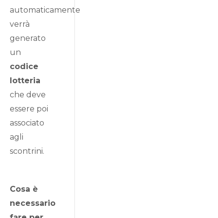
automaticamente
verrà
generato
un
codice
lotteria
che deve
essere poi
associato
agli
scontrini.
Cosa è
necessario
fare per