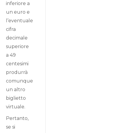
inferiore a
un euro e
l’eventuale
cifra
decimale
superiore
a 49
centesimi
produrrà
comunque
un altro
biglietto
virtuale.
Pertanto,
se si