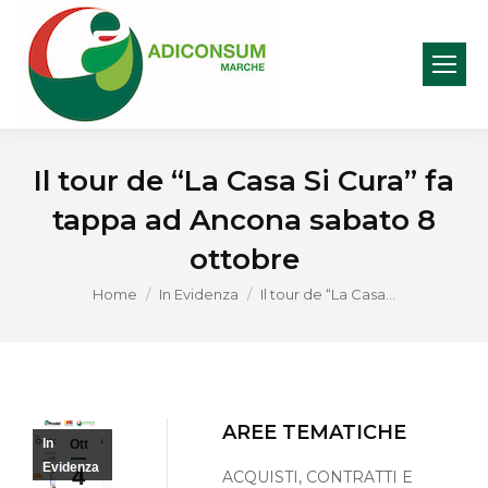
Il tour de “La Casa Si Cura” fa
tappa ad Ancona sabato 8
ottobre
You are here:
Home
In Evidenza
Il tour de “La Casa…
AREE TEMATICHE
In
Ott
Evidenza
4
ACQUISTI, CONTRATTI E