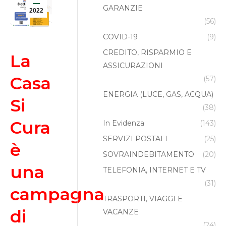
GARANZIE
2022
(56)
COVID-19
(9)
CREDITO, RISPARMIO E
La
ASSICURAZIONI
Casa
(57)
ENERGIA (LUCE, GAS, ACQUA)
Si
(38)
Cura
In Evidenza
(143)
SERVIZI POSTALI
(25)
è
SOVRAINDEBITAMENTO
(20)
una
TELEFONIA, INTERNET E TV
(31)
campagna
TRASPORTI, VIAGGI E
di
VACANZE
(24)