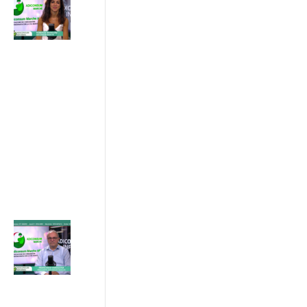
Bollette:
contributi
per chi ha
ISEE
inferiore a
€25.000
31/07/2026
ADICONSUM
INFORMA
31 Luglio 2026
Progetto
ETS Marche,
hub per gli
Enti del
Terzo