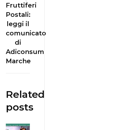
Fruttiferi
Next
Postali:
post:
leggi il
comunicato
di
Adiconsum
Marche
Related
posts
Bonus