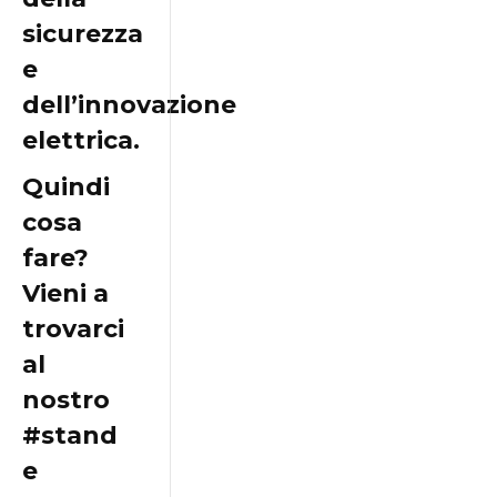
sicurezza
e
dell’innovazione
elettrica.
Quindi
cosa
fare?
Vieni a
trovarci
al
nostro
#stand
e