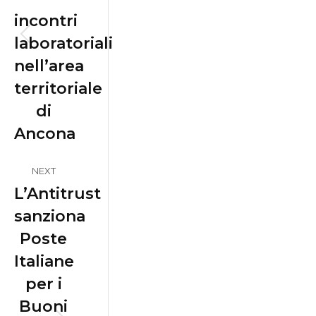
incontri
laboratoriali
Previous
nell’area
post:
territoriale
di
Ancona
NEXT
L’Antitrust
sanziona
Poste
Italiane
per i
Buoni