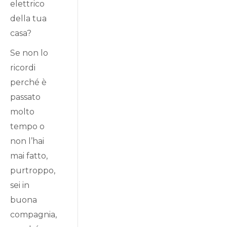
elettrico
della tua
casa?
Se non lo
ricordi
perché è
passato
molto
tempo o
non l’hai
mai fatto,
purtroppo,
sei in
buona
compagnia,