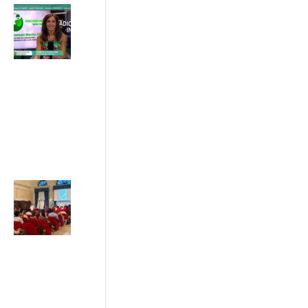
Acquisti online,
semplificazione
del diritto di
recesso
03/07/2026
ADICONSUM
INFORMA
3 Luglio 2026
Sostenibilità e
greenwashing:
da Ancona il
Patto di Rete
tra imprese,
istituzioni e
consumatori