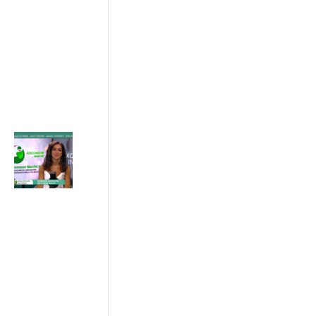
Settore
24/07/2026
ADICONSUM
INFORMA
24 Luglio 2026
Progetto IN
SINERGIA :
sostenibilità
e patto di
rete tra
imprese ,
istituzioni e
consumatori
17/07/2026