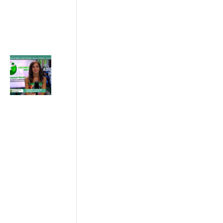
ADICONSUM
INFORMA
17 Luglio 2026
Caldo estivo:
il legame tra
temperatura,
aria
condizionata
e costi in
bolletta
03/07/2026
ADICONSUM
INFORMA
10 Luglio 2026