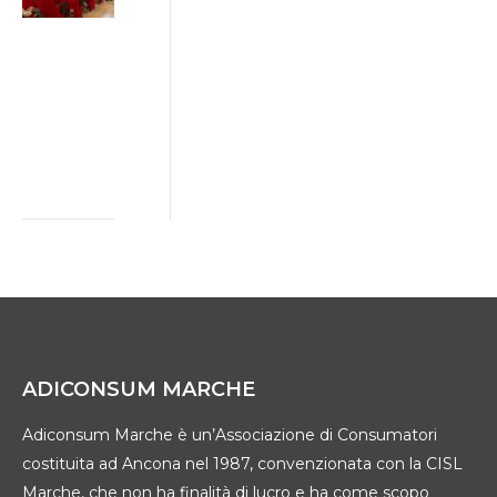
da Ancona il
Patto di Rete
tra imprese,
istituzioni e
consumatori
2 Luglio 2026
ADICONSUM MARCHE
Adiconsum Marche è un’Associazione di Consumatori
costituita ad Ancona nel 1987, convenzionata con la CISL
Marche, che non ha finalità di lucro e ha come scopo