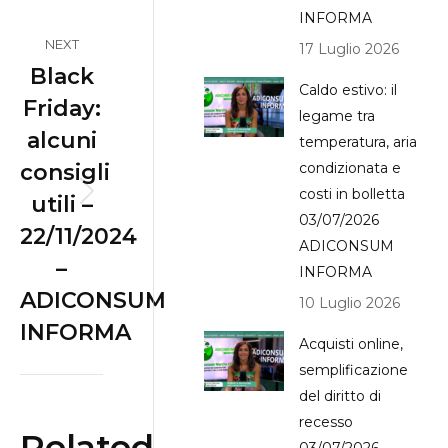
INFORMA
NEXT
17 Luglio 2026
Black
Caldo estivo: il
Friday:
legame tra
alcuni
temperatura, aria
consigli
condizionata e
costi in bolletta
utili –
Next
03/07/2026
22/11/2024
post:
ADICONSUM
–
INFORMA
ADICONSUM
10 Luglio 2026
INFORMA
Acquisti online,
semplificazione
del diritto di
recesso
Related