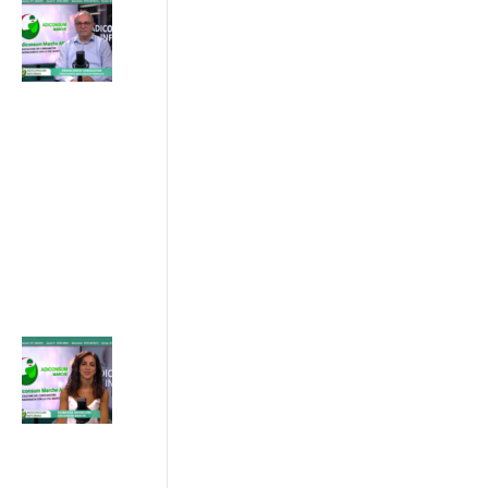
Progetto
ETS Marche,
hub per gli
Enti del
Terzo
Settore
24/07/2026
ADICONSUM
INFORMA
24 Luglio 2026
Progetto IN
SINERGIA :
sostenibilità
e patto di
rete tra