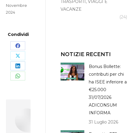
TRASPORTI, VIAGGI E
Novembre
VACANZE
2024
(24)
Condividi
Share
NOTIZIE RECENTI
on
Share
Bonus Bollette:
Facebook
on
Share
contributi per chi
X
on
Share
ha ISEE inferiore a
LinkedIn
on
€25.000
31/07/2026
WhatsApp
ADICONSUM
Author:
Leonardo
INFORMA
Massi
31 Luglio 2026