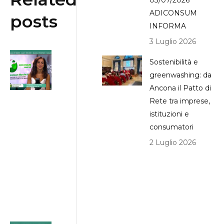
03/07/2026
ADICONSUM
posts
INFORMA
3 Luglio 2026
Bonus
Sostenibilità e
Bollette:
greenwashing: da
contributi
Ancona il Patto di
per chi ha
Rete tra imprese,
ISEE
istituzioni e
inferiore a
consumatori
€25.000
2 Luglio 2026
31/07/2026
ADICONSUM
INFORMA
31 Luglio 2026