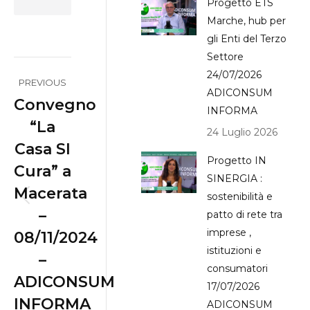
Progetto ETS
Marche, hub per
gli Enti del Terzo
Settore
Post
24/07/2026
PREVIOUS
ADICONSUM
navigation
Convegno
INFORMA
“La
24 Luglio 2026
Casa SI
Progetto IN
Cura” a
SINERGIA :
Macerata
sostenibilità e
Previous
–
patto di rete tra
post:
imprese ,
08/11/2024
istituzioni e
–
consumatori
ADICONSUM
17/07/2026
INFORMA
ADICONSUM