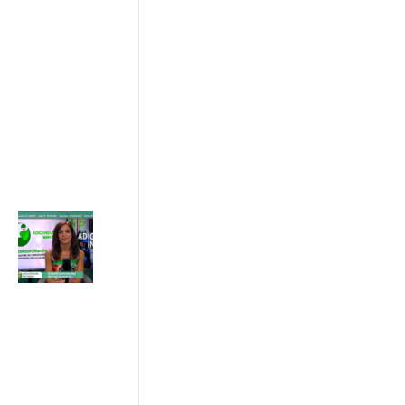
imprese ,
istituzioni e
consumatori
17/07/2026
ADICONSUM
INFORMA
17 Luglio 2026
Caldo estivo:
il legame tra
temperatura,
aria
condizionata
e costi in
bolletta
03/07/2026