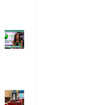
ADICONSUM
INFORMA
10 Luglio 2026
Acquisti online,
semplificazione
del diritto di
recesso
03/07/2026
ADICONSUM
INFORMA
3 Luglio 2026
Sostenibilità e
greenwashing: