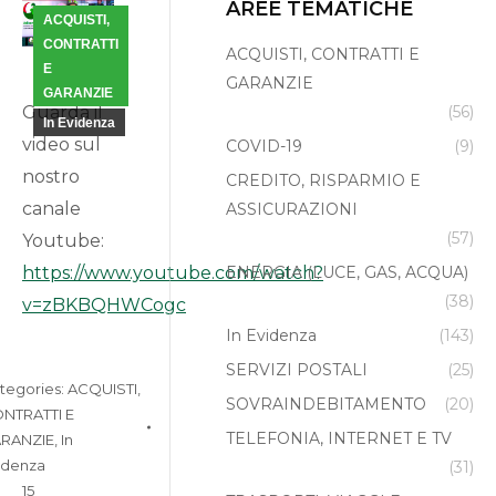
AREE TEMATICHE
ACQUISTI,
Nov
CONTRATTI
15
ACQUISTI, CONTRATTI E
E
GARANZIE
2024
GARANZIE
Guarda il
(56)
In Evidenza
video sul
COVID-19
(9)
nostro
CREDITO, RISPARMIO E
canale
ASSICURAZIONI
(57)
Youtube:
https://www.youtube.com/watch?
ENERGIA (LUCE, GAS, ACQUA)
(38)
v=zBKBQHWCogc
In Evidenza
(143)
SERVIZI POSTALI
(25)
tegories:
ACQUISTI,
SOVRAINDEBITAMENTO
(20)
NTRATTI E
TELEFONIA, INTERNET E TV
RANZIE
,
In
idenza
(31)
15