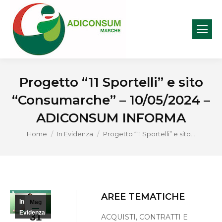
Progetto “11 Sportelli” e sito
“Consumarche” – 10/05/2024 –
ADICONSUM INFORMA
You are here:
Home
In Evidenza
Progetto “11 Sportelli” e sito…
AREE TEMATICHE
In
Mag
Evidenza
31
ACQUISTI, CONTRATTI E