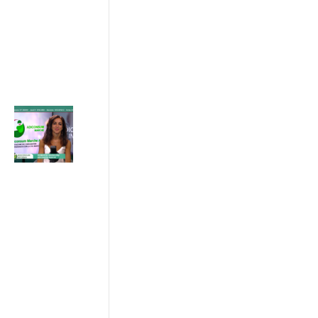
24/07/2026
ADICONSUM
INFORMA
24 Luglio 2026
Progetto IN
SINERGIA :
sostenibilità
e patto di
rete tra
imprese ,
istituzioni e
consumatori
17/07/2026
ADICONSUM