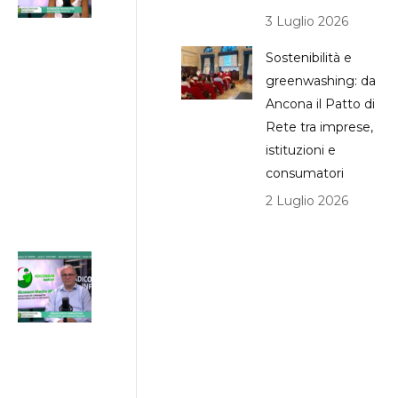
contributi
3 Luglio 2026
per chi ha
ISEE
Sostenibilità e
greenwashing: da
inferiore a
Ancona il Patto di
€25.000
Rete tra imprese,
31/07/2026
istituzioni e
ADICONSUM
consumatori
INFORMA
2 Luglio 2026
31 Luglio 2026
Progetto
ETS Marche,
hub per gli
Enti del
Terzo
Settore