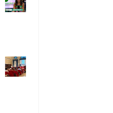
semplificazione
del diritto di
recesso
03/07/2026
ADICONSUM
INFORMA
3 Luglio 2026
Sostenibilità e
greenwashing:
da Ancona il
Patto di Rete
tra imprese,
istituzioni e
consumatori
2 Luglio 2026