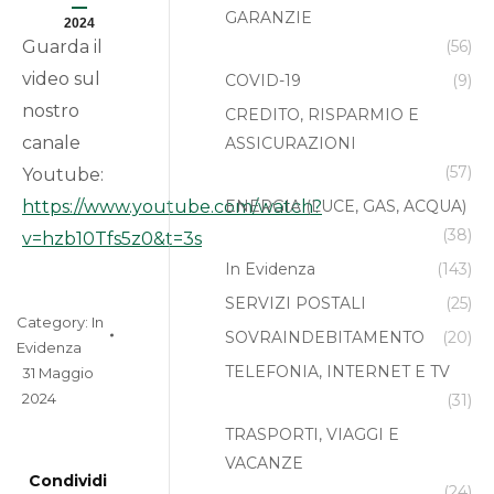
GARANZIE
2024
Guarda il
(56)
video sul
COVID-19
(9)
nostro
CREDITO, RISPARMIO E
canale
ASSICURAZIONI
(57)
Youtube:
https://www.youtube.com/watch?
ENERGIA (LUCE, GAS, ACQUA)
(38)
v=hzb10Tfs5z0&t=3s
In Evidenza
(143)
SERVIZI POSTALI
(25)
Category:
In
SOVRAINDEBITAMENTO
(20)
Evidenza
TELEFONIA, INTERNET E TV
31 Maggio
2024
(31)
TRASPORTI, VIAGGI E
VACANZE
Condividi
(24)