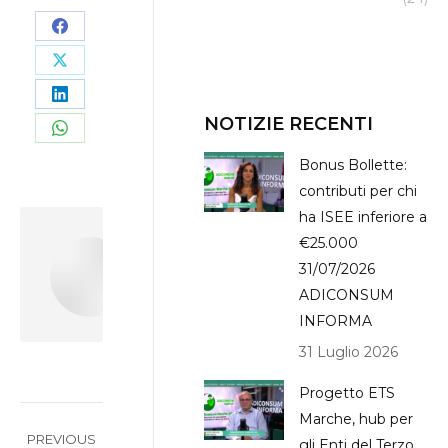
Share
on
Share
Facebook
on
Share
NOTIZIE RECENTI
X
on
Share
Bonus Bollette:
LinkedIn
on
contributi per chi
WhatsApp
ha ISEE inferiore a
€25.000
Author:
Leonardo
31/07/2026
Massi
ADICONSUM
INFORMA
31 Luglio 2026
Progetto ETS
Post
Marche, hub per
PREVIOUS
gli Enti del Terzo