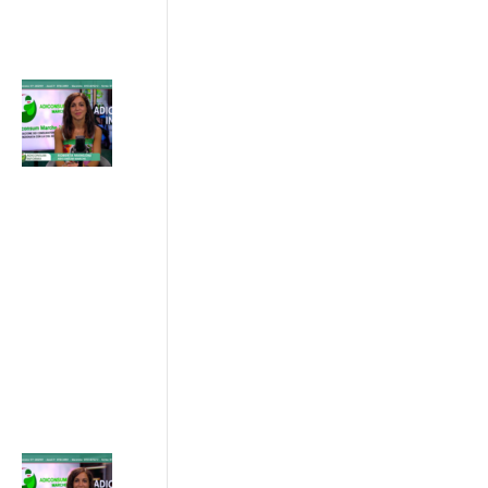
INFORMA
17 Luglio 2026
Caldo estivo:
il legame tra
temperatura,
aria
condizionata
e costi in
bolletta
03/07/2026
ADICONSUM
INFORMA
10 Luglio 2026
Acquisti online,