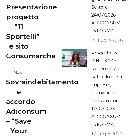
navigation
Presentazione
Settore
24/07/2026
progetto
ADICONSUM
“11
INFORMA
Previous
Sportelli”
post:
24 Luglio 2026
e sito
Progetto IN
Consumarche
SINERGIA :
sostenibilità e
NEXT
patto di rete tra
Sovraindebitamento
imprese ,
e
istituzioni e
accordo
consumatori
17/07/2026
Adiconsum
ADICONSUM
– “Save
INFORMA
Your
17 Luglio 2026
Next