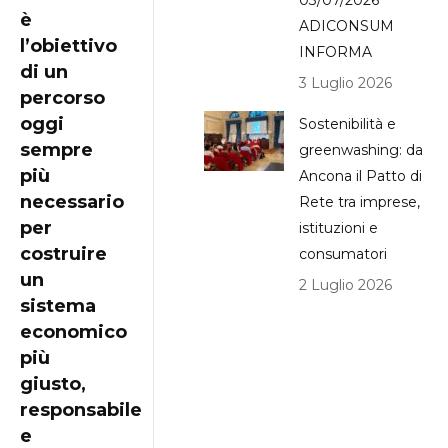
03/07/2026
è
ADICONSUM
l’obiettivo
INFORMA
di un
3 Luglio 2026
percorso
oggi
Sostenibilità e
sempre
greenwashing: da
più
Ancona il Patto di
necessario
Rete tra imprese,
per
istituzioni e
costruire
consumatori
un
2 Luglio 2026
sistema
economico
più
giusto,
responsabile
e