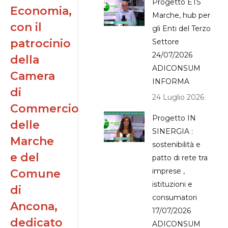
Progetto ETS
Economia,
Marche, hub per
con il
gli Enti del Terzo
patrocinio
Settore
24/07/2026
della
ADICONSUM
Camera
INFORMA
di
24 Luglio 2026
Commercio
Progetto IN
delle
SINERGIA :
Marche
sostenibilità e
e del
patto di rete tra
imprese ,
Comune
istituzioni e
di
consumatori
Ancona,
17/07/2026
dedicato
ADICONSUM