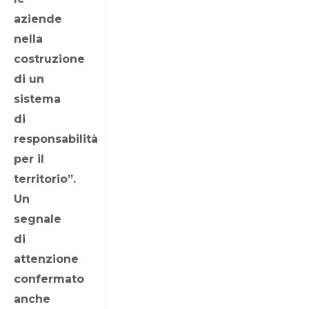
aziende
nella
costruzione
di un
sistema
di
responsabilità
per il
territorio”.
Un
segnale
di
attenzione
confermato
anche