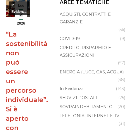
AREE TEMATICHE
In
Lug
Evidenza
2
ACQUISTI, CONTRATTI E
GARANZIE
2026
(56)
“La
COVID-19
(9)
sostenibilità
CREDITO, RISPARMIO E
non
ASSICURAZIONI
può
(57)
essere
ENERGIA (LUCE, GAS, ACQUA)
(38)
un
In Evidenza
(143)
percorso
SERVIZI POSTALI
(25)
individuale”.
SOVRAINDEBITAMENTO
(20)
Si è
TELEFONIA, INTERNET E TV
aperto
(31)
con