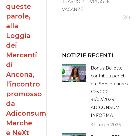
TRASPORTI, VIAGGI E
queste
VACANZE
parole,
(24)
alla
Loggia
dei
Mercanti
NOTIZIE RECENTI
di
Bonus Bollette:
Ancona,
contributi per chi
l’incontro
ha ISEE inferiore a
€25.000
promosso
31/07/2026
da
ADICONSUM
Adiconsum
INFORMA
Marche
31 Luglio 2026
e NeXt