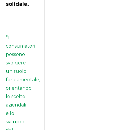
solidale.
“I
consumatori
possono
svolgere
un ruolo
fondamentale,
orientando
le scelte
aziendali
e lo
sviluppo