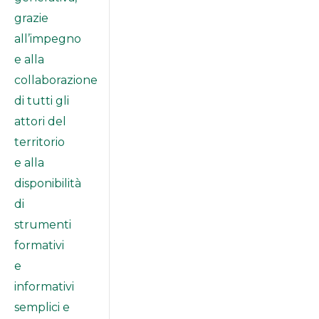
grazie
all’impegno
e alla
collaborazione
di tutti gli
attori del
territorio
e alla
disponibilità
di
strumenti
formativi
e
informativi
semplici e