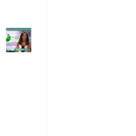
INFORMA
24 Luglio 2026
Progetto IN
SINERGIA :
sostenibilità
e patto di
rete tra
imprese ,
istituzioni e
consumatori
17/07/2026
ADICONSUM
INFORMA
17 Luglio 2026