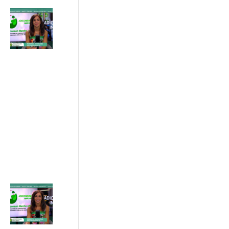
Caldo estivo:
il legame tra
temperatura,
aria
condizionata
e costi in
bolletta
03/07/2026
ADICONSUM
INFORMA
10 Luglio 2026
Acquisti online,
semplificazione
del diritto di