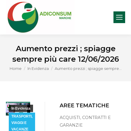
Aumento prezzi ; spiagge
sempre più care 12/06/2026
You are here:
Home
In Evidenza
Aumento prezzi ; spiagge sempre…
AREE TEMATICHE
In Evidenza
Giu
12
TRASPORTI,
ACQUISTI, CONTRATTI E
VIAGGI E
GARANZIE
2026
VACANZE