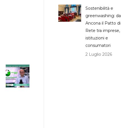
ISEE
Sostenibilità e
inferiore a
greenwashing: da
€25.000
Ancona il Patto di
31/07/2026
Rete tra imprese,
ADICONSUM
istituzioni e
INFORMA
consumatori
31 Luglio 2026
2 Luglio 2026
Progetto
ETS Marche,
hub per gli
Enti del
Terzo
Settore
24/07/2026
ADICONSUM