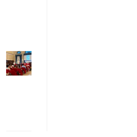
recesso
03/07/2026
ADICONSUM
INFORMA
3 Luglio 2026
Sostenibilità e
greenwashing:
da Ancona il
Patto di Rete
tra imprese,
istituzioni e
consumatori
2 Luglio 2026