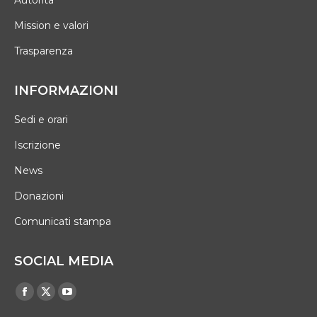
Mission e valori
Trasparenza
INFORMAZIONI
Sedi e orari
Iscrizione
News
Donazioni
Comunicati stampa
SOCIAL MEDIA
Find us on:
Facebook
X
YouTube