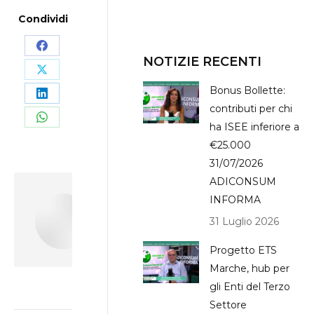
Condividi
Share
NOTIZIE RECENTI
on
Share
Bonus Bollette:
Facebook
on
Share
contributi per chi
X
on
Share
ha ISEE inferiore a
LinkedIn
€25.000
on
31/07/2026
WhatsApp
ADICONSUM
INFORMA
Author:
Leonardo
Massi
31 Luglio 2026
Progetto ETS
Marche, hub per
gli Enti del Terzo
Settore