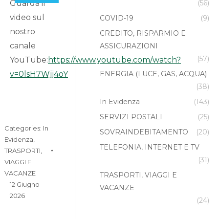
Guarda il
(56)
video sul
COVID-19
(9)
nostro
CREDITO, RISPARMIO E
canale
ASSICURAZIONI
(57)
YouTube:
https://www.youtube.com/watch?
v=0lsH7Wjj4oY
ENERGIA (LUCE, GAS, ACQUA)
(38)
In Evidenza
(143)
SERVIZI POSTALI
(25)
Categories:
In
SOVRAINDEBITAMENTO
(20)
Evidenza
,
TELEFONIA, INTERNET E TV
TRASPORTI,
(31)
VIAGGI E
VACANZE
TRASPORTI, VIAGGI E
12 Giugno
VACANZE
2026
(24)