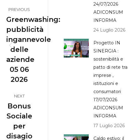
Post
24/07/2026
PREVIOUS
ADICONSUM
navigation
Greenwashing:
INFORMA
pubblicità
24 Luglio 2026
ingannevole
Progetto IN
delle
Previous
SINERGIA :
aziende
post:
sostenibilità e
patto di rete tra
05 06
imprese ,
2026
istituzioni e
consumatori
NEXT
17/07/2026
Bonus
ADICONSUM
Sociale
INFORMA
per
17 Luglio 2026
disagio
Caldo estivo: il