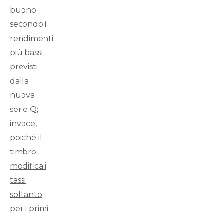
buono
secondo i
rendimenti
più bassi
previsti
dalla
nuova
serie Q;
invece,
poiché il
timbro
modifica i
tassi
soltanto
per i primi