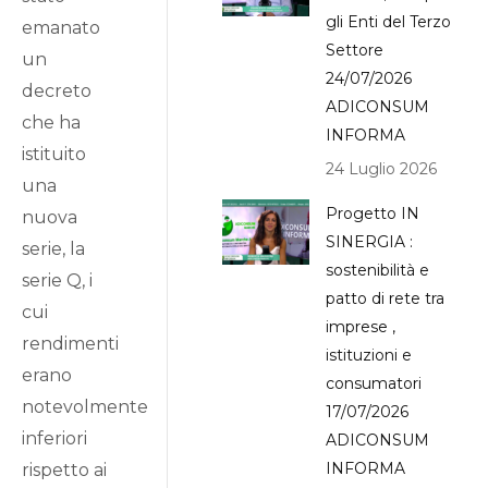
gli Enti del Terzo
emanato
Settore
un
24/07/2026
decreto
ADICONSUM
che ha
INFORMA
istituito
24 Luglio 2026
una
Progetto IN
nuova
SINERGIA :
serie, la
sostenibilità e
serie Q, i
patto di rete tra
cui
imprese ,
rendimenti
istituzioni e
erano
consumatori
notevolmente
17/07/2026
inferiori
ADICONSUM
INFORMA
rispetto ai