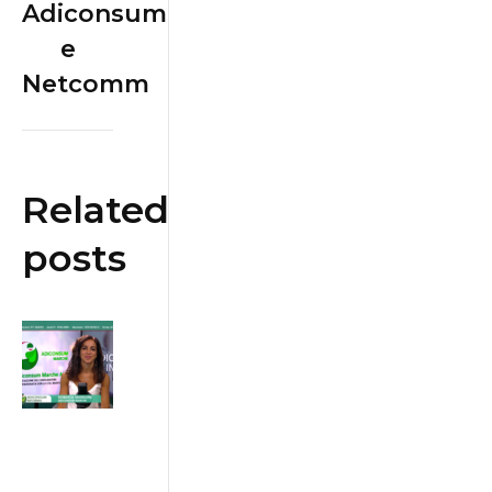
Adiconsum
e
Netcomm
Related
posts
Bonus
Bollette:
contributi
per chi ha
ISEE
inferiore a