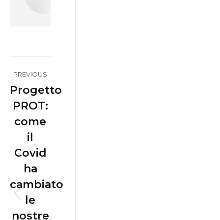
Post
PREVIOUS
navigation
Progetto
PROT:
come
il
Covid
ha
cambiato
le
Previous
nostre
post: