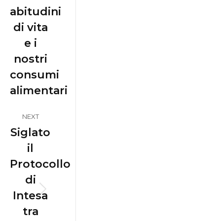
abitudini
di vita
e i
nostri
consumi
alimentari
NEXT
Siglato
il
Protocollo
di
Intesa
Next
tra
post: