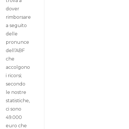
trova a
dover
rimborsare
a seguito
delle
pronunce
dell’ABF
che
accolgono
i ricorsi;
secondo
le nostre
statistiche,
ci sono
49.000
euro che