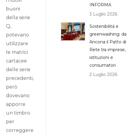
i nuovi
INFORMA
buoni
3 Luglio 2026
della serie
Q,
Sostenibilità e
greenwashing: da
potevano
Ancona il Patto di
utilizzare
Rete tra imprese,
le matrici
istituzioni e
cartacee
consumatori
delle serie
2 Luglio 2026
precedenti,
però
dovevano
apporre
un timbro
per
correggere