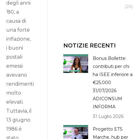
degli anni
(24)
‘80, a
causa di
una forte
inflazione,
NOTIZIE RECENTI
i buoni
postali
Bonus Bollette:
emessi
contributi per chi
ha ISEE inferiore a
avevano
€25.000
rendimenti
31/07/2026
molto
ADICONSUM
elevati.
INFORMA
Tuttavia, il
31 Luglio 2026
13 giugno
1986 è
Progetto ETS
Marche, hub per
stato