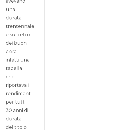
avevano
una
durata
trentennale
e sul retro
dei buoni
c’era
infatti una
tabella
che
riportava i
rendimenti
per tutti i
30 anni di
durata
del titolo.