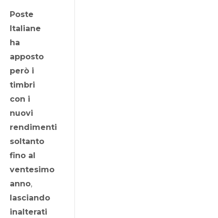
Poste
Italiane
ha
apposto
però i
timbri
con i
nuovi
rendimenti
soltanto
fino al
ventesimo
anno
,
lasciando
inalterati