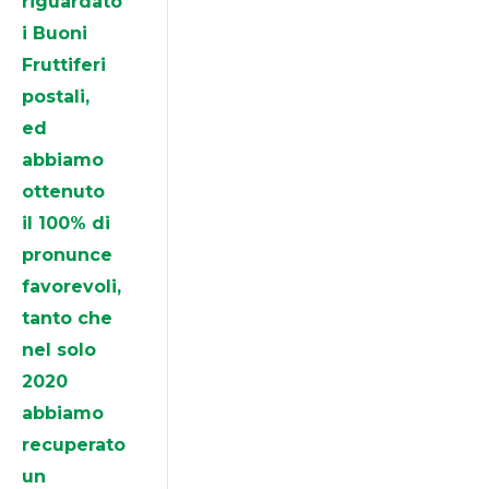
riguardato
i Buoni
Fruttiferi
postali,
ed
abbiamo
ottenuto
il 100% di
pronunce
favorevoli,
tanto che
nel solo
2020
abbiamo
recuperato
un