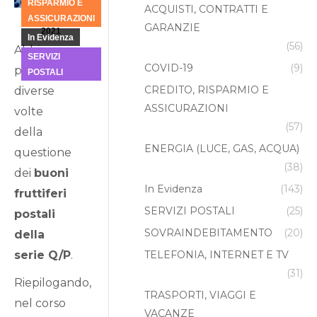
RISPARMIO E
19
ACQUISTI, CONTRATTI E
ASSICURAZIONI
GARANZIE
2021
In Evidenza
(56)
Abbiamo
SERVIZI
COVID-19
(9)
parlato
POSTALI
CREDITO, RISPARMIO E
diverse
ASSICURAZIONI
volte
(57)
della
ENERGIA (LUCE, GAS, ACQUA)
questione
(38)
dei
buoni
In Evidenza
(143)
fruttiferi
SERVIZI POSTALI
(25)
postali
SOVRAINDEBITAMENTO
(20)
della
serie Q/P
.
TELEFONIA, INTERNET E TV
(31)
Riepilogando,
TRASPORTI, VIAGGI E
nel corso
VACANZE