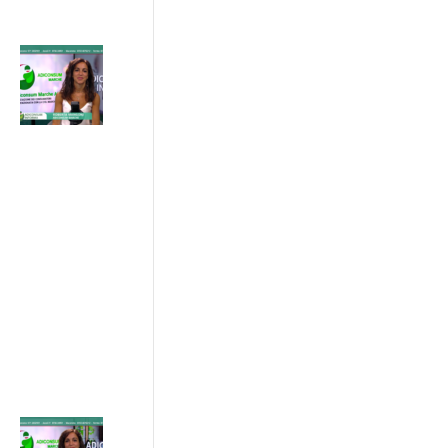
24 Luglio 2026
Progetto IN
SINERGIA :
sostenibilità
e patto di
rete tra
imprese ,
istituzioni e
consumatori
17/07/2026
ADICONSUM
INFORMA
17 Luglio 2026
Caldo estivo: