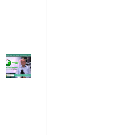
€25.000
31/07/2026
ADICONSUM
INFORMA
31 Luglio 2026
Progetto
ETS Marche,
hub per gli
Enti del
Terzo
Settore
24/07/2026
ADICONSUM
INFORMA