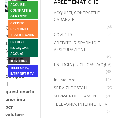
AREE TEMATICHE
ACQUISTI,
Feb
CONTRATTI E
5
ACQUISTI, CONTRATTI E
GARANZIE
GARANZIE
2021
CREDITO,
(56)
Quanto
RISPARMIO E
COVID-19
(9)
ne sai
ASSICURAZIONI
ENERGIA
CREDITO, RISPARMIO E
sulle ADR
(LUCE, GAS,
ASSICURAZIONI
(Alternative
ACQUA)
(57)
Dispute
In Evidenza
ENERGIA (LUCE, GAS, ACQUA)
Resolution)?
TELEFONIA,
(38)
INTERNET E TV
Compila
In Evidenza
(143)
il
SERVIZI POSTALI
(25)
questionario
SOVRAINDEBITAMENTO
(20)
anonimo
TELEFONIA, INTERNET E TV
per
(31)
valutare