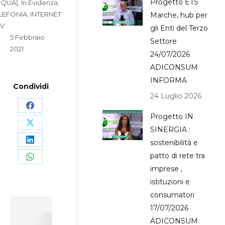
Progetto ETS
QUA)
,
In Evidenza
,
LEFONIA, INTERNET
Marche, hub per
TV
gli Enti del Terzo
5 Febbraio
Settore
2021
24/07/2026
ADICONSUM
INFORMA
Condividi
24 Luglio 2026
Share
Progetto IN
on
Share
SINERGIA :
Facebook
sostenibilità e
on
Share
patto di rete tra
X
on
Share
imprese ,
LinkedIn
on
istituzioni e
WhatsApp
consumatori
17/07/2026
Author:
Leonardo
ADICONSUM