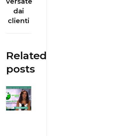
versate
dai
clienti
Related
posts
Bonus
Bollette:
contributi
per chi ha
ISEE
inferiore a