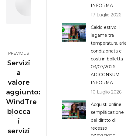
Massi
INFORMA
17 Luglio 2026
Caldo estivo: il
legame tra
temperatura, aria
Post
condizionata e
PREVIOUS
navigation
costi in bolletta
Servizi
03/07/2026
a
ADICONSUM
valore
INFORMA
aggiunto:
10 Luglio 2026
WindTre
Acquisti online,
blocca
semplificazione
Previous
i
del diritto di
post:
recesso
servizi