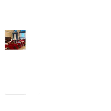
ADICONSUM
INFORMA
3 Luglio 2026
Sostenibilità e
greenwashing:
da Ancona il
Patto di Rete
tra imprese,
istituzioni e
consumatori
2 Luglio 2026