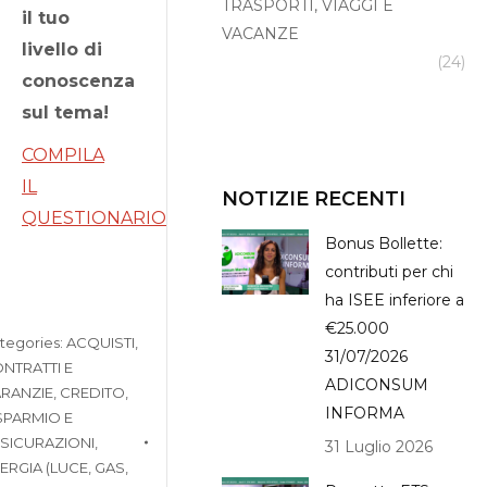
TRASPORTI, VIAGGI E
il tuo
VACANZE
livello di
(24)
conoscenza
sul tema!
COMPILA
IL
NOTIZIE RECENTI
QUESTIONARIO
Bonus Bollette:
contributi per chi
ha ISEE inferiore a
€25.000
tegories:
ACQUISTI,
31/07/2026
NTRATTI E
ADICONSUM
RANZIE
,
CREDITO,
INFORMA
SPARMIO E
SICURAZIONI
,
31 Luglio 2026
ERGIA (LUCE, GAS,