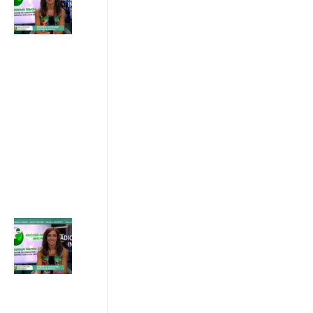
il legame tra
temperatura,
aria
condizionata
e costi in
bolletta
03/07/2026
ADICONSUM
INFORMA
10 Luglio 2026
Acquisti online,
semplificazione
del diritto di
recesso
03/07/2026