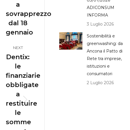
03/07/2026
a
ADICONSUM
sovrapprezzo
INFORMA
dal 18
3 Luglio 2026
gennaio
Sostenibilità e
greenwashing: da
NEXT
Ancona il Patto di
Dentix:
Rete tra imprese,
le
istituzioni e
consumatori
finanziarie
2 Luglio 2026
obbligate
a
restituire
Next
le
post:
somme