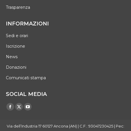
Trasparenza
INFORMAZIONI
Sedi e orari
Iscrizione
News
Donazioni
Comunicati stampa
SOCIAL MEDIA
Find us on:
Facebook
X
YouTube
page
page
page
opens
opens
opens
Via dell’Industria 17 60127 Ancona (AN) | C.F.: 93047230425 | Pec: