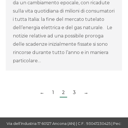
da un cambiamento epocale, con ricadute
sulla vita quotidiana di milioni di consumatori
i tutta Italia: la fine del mercato tutelato
dell’energia elettrica e del gas naturale. Le
notizie relative ad una possibile proroga
delle scadenze inizialmente fissate si sono
rincorse durante tutto l’anno e in maniera
particolare…
←
1
2
3
→
Via dell’Industria 17 60127 Ancona (AN) | C.F.: 93047230425 | Pec: