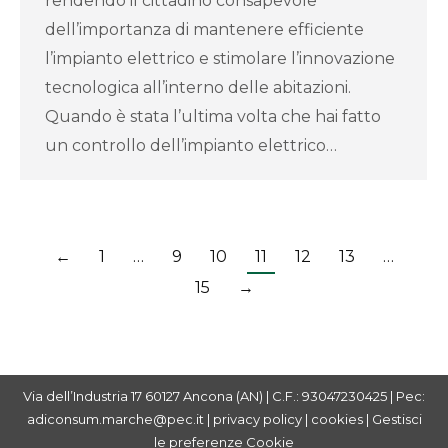
rendendo il cittadino consapevole
dell’importanza di mantenere efficiente
l’impianto elettrico e stimolare l’innovazione
tecnologica all’interno delle abitazioni.
Quando è stata l’ultima volta che hai fatto
un controllo dell’impianto elettrico…
←
1
…
9
10
11
12
13
…
15
→
Via dell’Industria 17 60127 Ancona (AN) | C.F.: 93047230425 | Pec:
adiconsum.marche@pec.it |
privacy policy
|
cookies
|
Gestisci
le preferenze Cookie