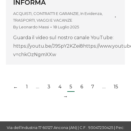
INFORMA
ACQUISTI, CONTRATTI E GARANZIE
,
In Evidenza
,
TRASPORTI, VIAGGI E VACANZE
By
Leonardo Massi
18 Luglio 2025
Guarda il video sul nostro canale YouTube:
https://youtu.be/J9SpY2KZei8https://www.youtu
v=chkOzNgmXXw
←
1
…
3
4
5
6
7
…
15
→
Via dell’Industria 17 60127 Ancona (AN) | C.F.: 93047230425 | Pec: