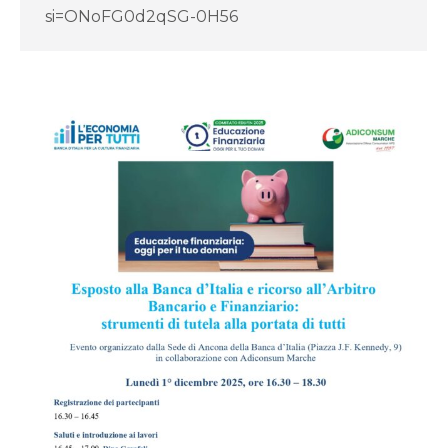
si=ONoFG0d2qSG-0H56